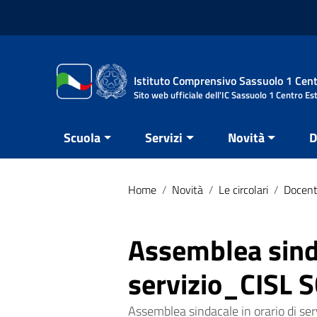
Vai ai contenuti
Vai al menu di navigazione
Vai al footer
Istituto Comprensivo Sassuolo 1 Cent
Sito web ufficiale dell'IC Sassuolo 1 Centro Es
Scuola
Servizi
Novità
D
Home
/
Novità
/
Le circolari
/
Docent
Assemblea sinda
servizio_CISL 
Assemblea sindacale in orario di se