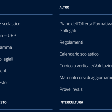
ALTRO
e scolastico
Piano dell’Offerta Formativ
e allegati
ia – URP
Regolamenti
gramma
Calendario scolastico
llegiali
Curricolo verticale/Valutazi
enti
Materiali corsi di aggiornam
esto
Prove Invalsi
ESTO
INTERCULTURA