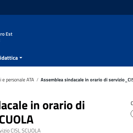
ro Est
t
idattica
i e personale ATA
/
Assemblea sindacale in orario di servizio_
cale in orario di
SCUOLA
rvizio CISL SCUOLA