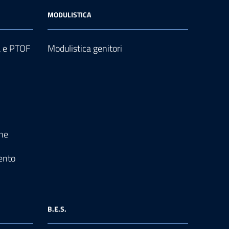
MODULISTICA
a e PTOF
Modulistica genitori
one
ento
B.E.S.