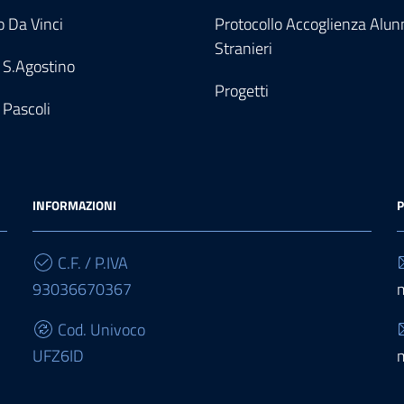
 Da Vinci
Protocollo Accoglienza Alun
Stranieri
 S.Agostino
Progetti
 Pascoli
INFORMAZIONI
P
C.F. / P.IVA
93036670367
Cod. Univoco
UFZ6ID
IBAN