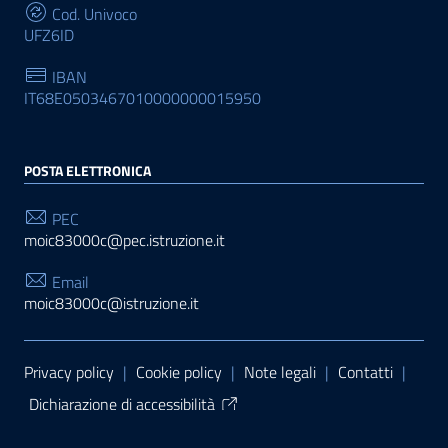
Cod. Univoco
UFZ6ID
IBAN
IT68E0503467010000000015950
POSTA ELETTRONICA
PEC
moic83000c@pec.istruzione.it
Email
moic83000c@istruzione.it
Sezione Link Utili
Privacy policy
|
Cookie policy
|
Note legali
|
Contatti
|
Dichiarazione di accessibilità
Tema grafico
ItaliaWP2
| Basato sul
Prototipo per siti