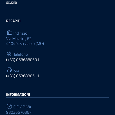
scuola
RECAPITI
Indirizzo
Via Mazzini, 62
41049, Sassuolo (MO)
Telefono
(+39) 0536880501
Fax
(+39) 0536880511
INFORMAZIONI
C.F. / P.IVA
93036670367