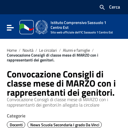
Vai ai contenuti
Cerca
Vai al menu di navigazione
Vai al footer
Istituto Comprensivo Sassuolo 1
Attiva / disattiva la navigazione
Centro Est
Sito web ufficiale dell'IC Sassuolo 1 Centro Est
Home
/
Novità
/
Le circolari
/
Alunni e famiglie
/
Convocazione Consigli di classe mese di MARZO con i
rappresentanti dei genitori.
Convocazione Consigli di
classe mese di MARZO con i
rappresentanti dei genitori.
Convocazione Consigli di classe mese di MARZO con i
rappresentanti dei genitori.In allegato la circolare
Categorie
Docenti
News Scuola Secondaria I grado Da Vinci