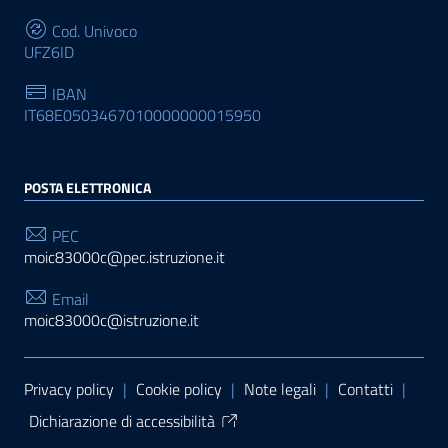
Cod. Univoco
UFZ6ID
IBAN
IT68E0503467010000000015950
POSTA ELETTRONICA
PEC
moic83000c@pec.istruzione.it
Email
moic83000c@istruzione.it
Sezione Link Utili
Privacy policy
|
Cookie policy
|
Note legali
|
Contatti
|
Dichiarazione di accessibilità