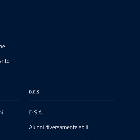
one
ento
B.E.S.
ni
D.S.A.
Alunni diversamente abili