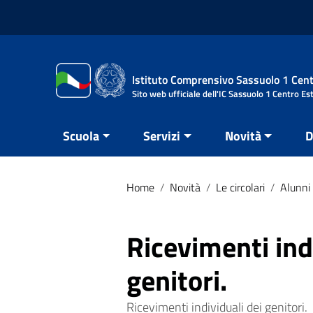
Vai ai contenuti
Vai al menu di navigazione
Vai al footer
Istituto Comprensivo Sassuolo 1 Cent
Sito web ufficiale dell'IC Sassuolo 1 Centro Es
Scuola
Servizi
Novità
D
Home
/
Novità
/
Le circolari
/
Alunni 
Ricevimenti ind
genitori.
Ricevimenti individuali dei genitori.