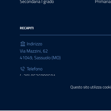
Secondaria I grado
Primaria
RECAPITI
Indirizzo
Via Mazzini, 62
41049, Sassuolo (MO)
Telefono
(+39) 0536880501
Fax
Questo sito utilizza cooki
(+39) 0536880511