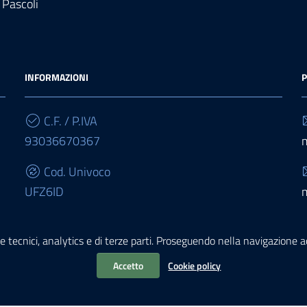
 Pascoli
INFORMAZIONI
P
C.F. / P.IVA
93036670367
Cod. Univoco
UFZ6ID
IBAN
e tecnici, analytics e di terze parti. Proseguendo nella navigazione acc
IT68E0503467010000000015950
Accetto
Cookie policy