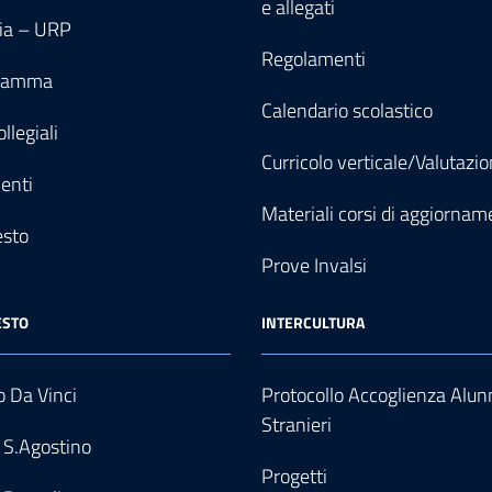
e allegati
ia – URP
Regolamenti
gramma
Calendario scolastico
llegiali
Curricolo verticale/Valutazi
enti
Materiali corsi di aggiornam
esto
Prove Invalsi
ESTO
INTERCULTURA
 Da Vinci
Protocollo Accoglienza Alun
Stranieri
 S.Agostino
Progetti