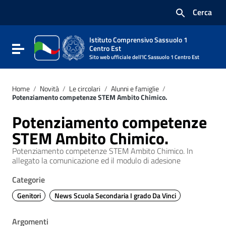
Vai ai contenuti
Cerca
Vai al menu di navigazione
Vai al footer
Istituto Comprensivo Sassuolo 1
Attiva / disattiva la navigazione
Centro Est
Sito web ufficiale dell'IC Sassuolo 1 Centro Est
Home
/
Novità
/
Le circolari
/
Alunni e famiglie
/
Potenziamento competenze STEM Ambito Chimico.
Potenziamento competenze
STEM Ambito Chimico.
Potenziamento competenze STEM Ambito Chimico. In
allegato la comunicazione ed il modulo di adesione
Categorie
Genitori
News Scuola Secondaria I grado Da Vinci
Argomenti