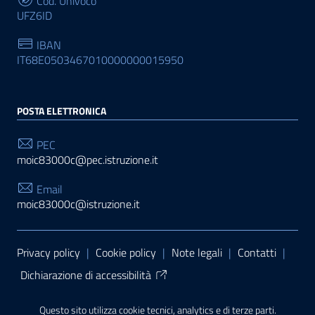
Cod. Univoco
UFZ6ID
IBAN
IT68E0503467010000000015950
POSTA ELETTRONICA
PEC
moic83000c@pec.istruzione.it
Email
moic83000c@istruzione.it
Sezione Link Utili
Privacy policy
|
Cookie policy
|
Note legali
|
Contatti
|
Dichiarazione di accessibilità
Tema grafico
ItaliaWP2
| Basato sul
Prototipo per siti
Questo sito utilizza cookie tecnici, analytics e di terze parti.