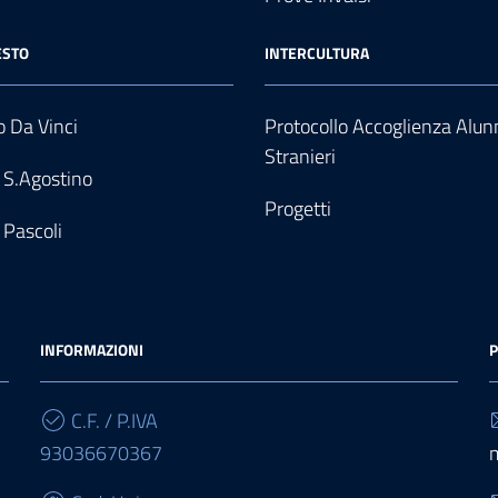
ESTO
INTERCULTURA
 Da Vinci
Protocollo Accoglienza Alun
Stranieri
 S.Agostino
Progetti
 Pascoli
INFORMAZIONI
P
C.F. / P.IVA
93036670367