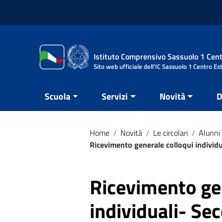
Vai ai contenuti
Vai al menu di navigazione
Vai al footer
Istituto Comprensivo Sassuolo 1 Cent
Sito web ufficiale dell'IC Sassuolo 1 Centro Es
Scuola
Servizi
Novità
D
Home
/
Novità
/
Le circolari
/
Alunni 
Ricevimento generale colloqui individu
Ricevimento ge
individuali- Se