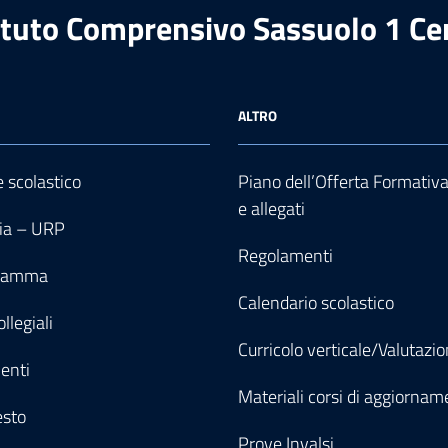
ituto Comprensivo Sassuolo 1 Ce
ALTRO
e scolastico
Piano dell’Offerta Formativ
e allegati
ia – URP
Regolamenti
gramma
Calendario scolastico
llegiali
Curricolo verticale/Valutazi
enti
Materiali corsi di aggiornam
esto
Prove Invalsi