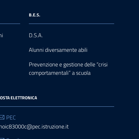
B.E.S.
ni
D.S.A.
Alunni diversamente abili
Prevenzione e gestione delle “crisi
comportamentali” a scuola
OSTA ELETTRONICA
PEC
moic83000c@pec.istruzione.it