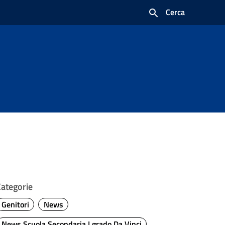
Cerca
Categorie
Genitori
News
News Scuola Secondaria I grado Da Vinci