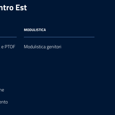
ntro Est
MODULISTICA
a e PTOF
Modulistica genitori
one
ento