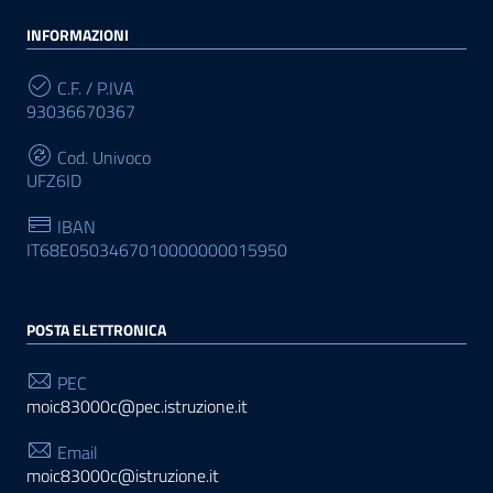
INFORMAZIONI
C.F. / P.IVA
93036670367
Cod. Univoco
UFZ6ID
IBAN
IT68E0503467010000000015950
POSTA ELETTRONICA
PEC
moic83000c@pec.istruzione.it
Email
moic83000c@istruzione.it