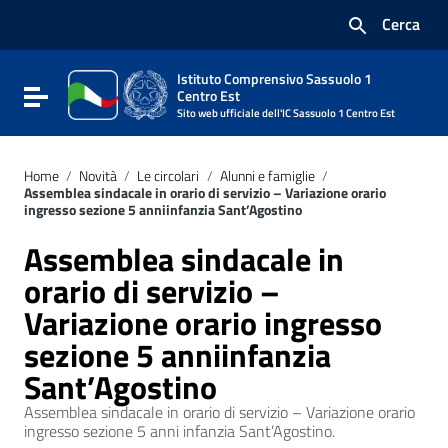
Vai ai contenuti
Cerca
Vai al menu di navigazione
Vai al footer
Istituto Comprensivo Sassuolo 1
Attiva / disattiva la navigazione
Centro Est
Sito web ufficiale dell'IC Sassuolo 1 Centro Est
Home
/
Novità
/
Le circolari
/
Alunni e famiglie
/
Assemblea sindacale in orario di servizio – Variazione orario
ingresso sezione 5 anniinfanzia Sant’Agostino
Assemblea sindacale in
orario di servizio –
Variazione orario ingresso
sezione 5 anniinfanzia
Sant’Agostino
Assemblea sindacale in orario di servizio – Variazione orario
ingresso sezione 5 anni infanzia Sant’Agostino.