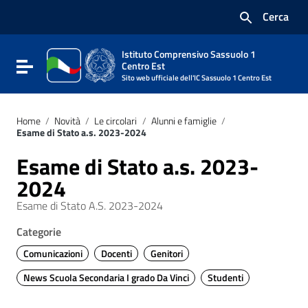
Vai ai contenuti
Cerca
Vai al menu di navigazione
Vai al footer
Istituto Comprensivo Sassuolo 1
Attiva / disattiva la navigazione
Centro Est
Sito web ufficiale dell'IC Sassuolo 1 Centro Est
Home
/
Novità
/
Le circolari
/
Alunni e famiglie
/
Esame di Stato a.s. 2023-2024
Esame di Stato a.s. 2023-
2024
Esame di Stato A.S. 2023-2024
Categorie
Comunicazioni
Docenti
Genitori
News Scuola Secondaria I grado Da Vinci
Studenti