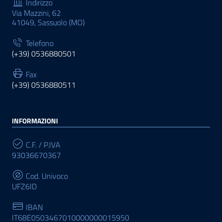
Indirizzo
Via Mazzini, 62
41049, Sassuolo (MO)
Telefono
(+39) 0536880501
Fax
(+39) 0536880511
INFORMAZIONI
C.F. / P.IVA
93036670367
Cod. Univoco
UFZ6ID
IBAN
IT68E0503467010000000015950