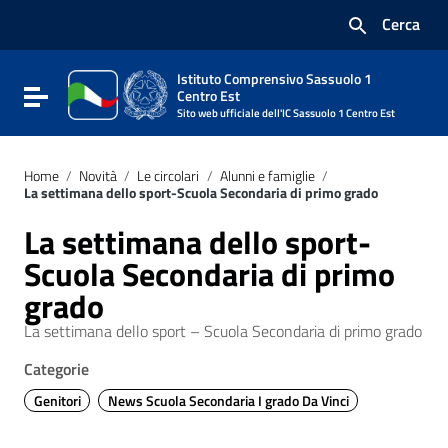
Vai ai contenuti
Cerca
Vai al menu di navigazione
Vai al footer
Istituto Comprensivo Sassuolo 1
Attiva / disattiva la navigazione
Centro Est
Sito web ufficiale dell'IC Sassuolo 1 Centro Est
Home
/
Novità
/
Le circolari
/
Alunni e famiglie
/
La settimana dello sport-Scuola Secondaria di primo grado
La settimana dello sport-
Scuola Secondaria di primo
grado
La settimana dello sport – Scuola Secondaria di primo grado
Categorie
Genitori
News Scuola Secondaria I grado Da Vinci