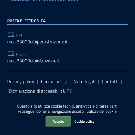
POSTA ELETTRONICA
PEC
moic83000c@pec.istruzione.it
Email
moic83000c@istruzione.it
Sezione Link Utili
Privacy policy
|
Cookie policy
|
Note legali
|
Contatti
|
Dichiarazione di accessibilità
Tema grafico
ItaliaWP2
| Basato sul
Prototipo per siti
Questo sito utilizza cookie tecnici, analytics e di terze parti.
PA di AgID
| Realizzato con
WordPress
da
Proseguendo nella navigazione accetti l’utilizzo dei cookie.
Mediasoft
s
Accetto
Cookie policy