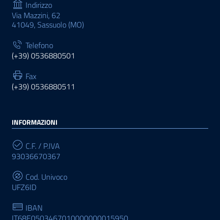
Indirizzo
Via Mazzini, 62
41049, Sassuolo (MO)
Telefono
(+39) 0536880501
Fax
(+39) 0536880511
INFORMAZIONI
C.F. / P.IVA
93036670367
Cod. Univoco
UFZ6ID
IBAN
IT68E0503467010000000015950