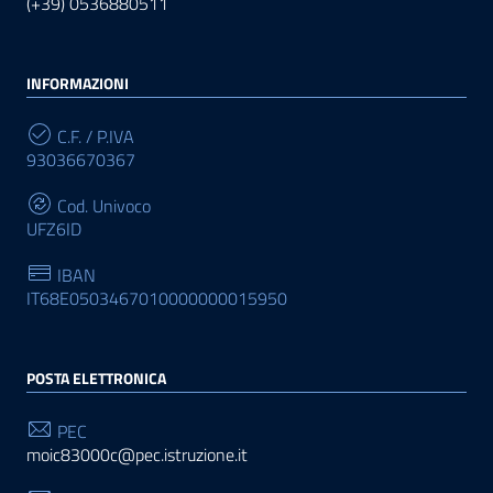
(+39) 0536880511
INFORMAZIONI
C.F. / P.IVA
93036670367
Cod. Univoco
UFZ6ID
IBAN
IT68E0503467010000000015950
POSTA ELETTRONICA
PEC
moic83000c@pec.istruzione.it