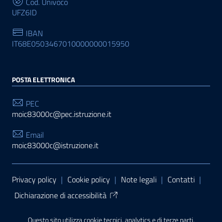
Cod. Univoco
UFZ6ID
IBAN
IT68E0503467010000000015950
POSTA ELETTRONICA
PEC
moic83000c@pec.istruzione.it
Email
moic83000c@istruzione.it
Sezione Link Utili
Privacy policy
|
Cookie policy
|
Note legali
|
Contatti
|
Dichiarazione di accessibilità
Tema grafico
ItaliaWP2
| Basato sul
Prototipo per siti
Questo sito utilizza cookie tecnici, analytics e di terze parti.