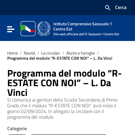
Vai ai contenuti
Cerca
Vai al menu di navigazione
Vai al footer
Istituto Comprensivo Sassuolo 1
Attiva / disattiva la navigazione
Centro Est
Sito web ufficiale dell'IC Sassuolo 1 Centro Est
Home
/
Novità
/
Le circolari
/
Alunni e famiglie
/
Programma del modulo “R-ESTATE CON NOI” – L. Da Vinci
Programma del modulo “R-
ESTATE CON NOI” – L. Da
Vinci
Si comunica ai genitori della Scuola Secondaria di Primo
Grado che il modulo "R-ESTATE CON NOI" avrà inizio il
giorno 02/09/2024. In allegato la circolare con il
programma del modulo
Categorie