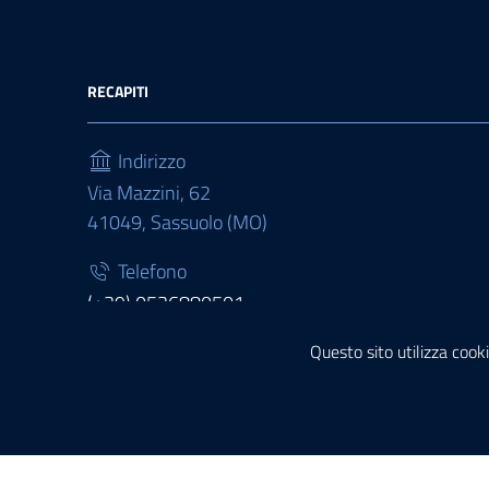
RECAPITI
Indirizzo
Via Mazzini, 62
41049, Sassuolo (MO)
Telefono
(+39) 0536880501
Fax
Questo sito utilizza cooki
(+39) 0536880511