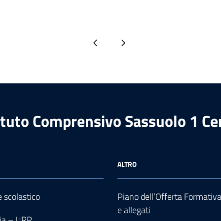
Pagina precedente
Pagina successiva
ituto Comprensivo Sassuolo 1 Ce
ALTRO
e scolastico
Piano dell’Offerta Formativ
e allegati
ia – URP