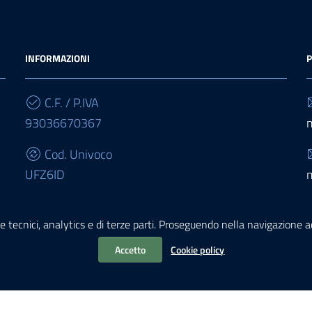
INFORMAZIONI
P
C.F. / P.IVA
93036670367
Cod. Univoco
UFZ6ID
IBAN
e tecnici, analytics e di terze parti. Proseguendo nella navigazione acc
IT68E0503467010000000015950
Accetto
Cookie policy