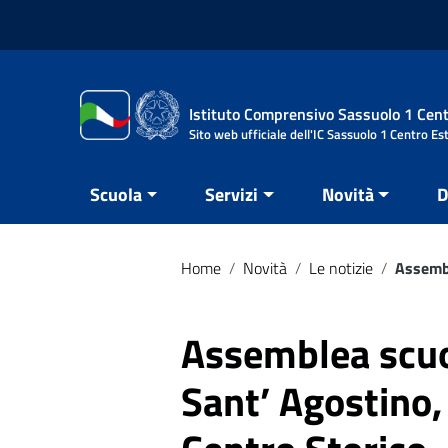
Vai ai contenuti
Vai al menu di navigazione
Vai al footer
Istituto Comprensivo Sassuolo 1 Cent
Sito web ufficiale dell'IC Sassuolo 1 Centro Es
Scuola
Servizi
Novità
D
Home
/
Novità
/
Le notizie
/
Assembl
Assemblea scuol
Sant’ Agostino,