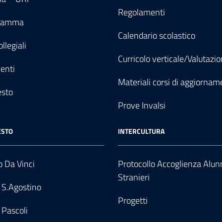
Regolamenti
gramma
Calendario scolastico
llegiali
Curricolo verticale/Valutazi
enti
Materiali corsi di aggiornam
esto
Prove Invalsi
ESTO
INTERCULTURA
 Da Vinci
Protocollo Accoglienza Alun
Stranieri
 S.Agostino
Progetti
 Pascoli