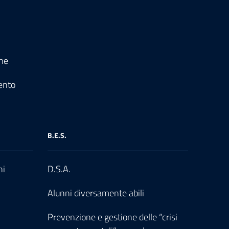
one
ento
B.E.S.
ni
D.S.A.
Alunni diversamente abili
Prevenzione e gestione delle “crisi