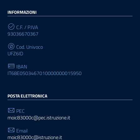
INFORMAZIONI
C.F. / P.IVA
93036670367
Cod. Univoco
UFZ6ID
IBAN
IT68E0503467010000000015950
POSTA ELETTRONICA
PEC
moic83000c@pec.istruzione.it
Email
moic83000c@istruzione.it