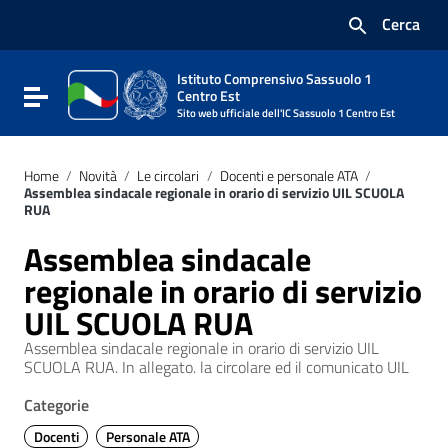
Vai ai contenuti
Cerca
Vai al menu di navigazione
Vai al footer
Istituto Comprensivo Sassuolo 1
Attiva / disattiva la navigazione
Centro Est
Sito web ufficiale dell'IC Sassuolo 1 Centro Est
Home
/
Novità
/
Le circolari
/
Docenti e personale ATA
/
Assemblea sindacale regionale in orario di servizio UIL SCUOLA
RUA
Assemblea sindacale
regionale in orario di servizio
UIL SCUOLA RUA
Assemblea sindacale regionale in orario di servizio UIL
SCUOLA RUA. In allegato. la circolare ed il comunicato UIL
Categorie
Docenti
Personale ATA