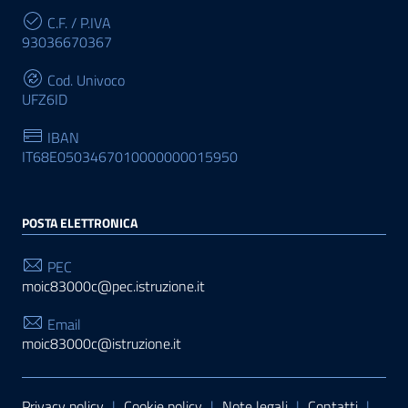
C.F. / P.IVA
93036670367
Cod. Univoco
UFZ6ID
IBAN
IT68E0503467010000000015950
POSTA ELETTRONICA
PEC
moic83000c@pec.istruzione.it
Email
moic83000c@istruzione.it
Sezione Link Utili
Privacy policy
|
Cookie policy
|
Note legali
|
Contatti
|