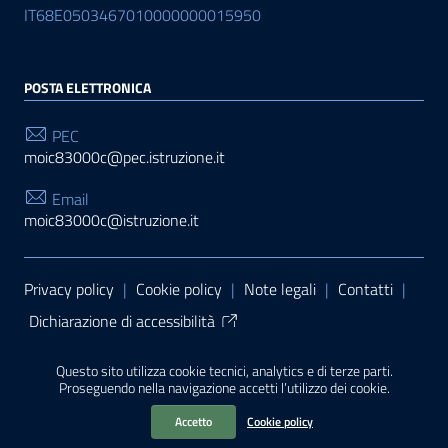
IT68E0503467010000000015950
POSTA ELETTRONICA
PEC
moic83000c@pec.istruzione.it
Email
moic83000c@istruzione.it
Sezione Link Utili
Privacy policy
|
Cookie policy
|
Note legali
|
Contatti
|
Dichiarazione di accessibilità
Tema grafico
ItaliaWP2
| Basato sul
Prototipo per siti
Questo sito utilizza cookie tecnici, analytics e di terze parti.
PA di AgID
| Realizzato con
WordPress
da
Proseguendo nella navigazione accetti l’utilizzo dei cookie.
Mediasoft
s
Accetto
Cookie policy