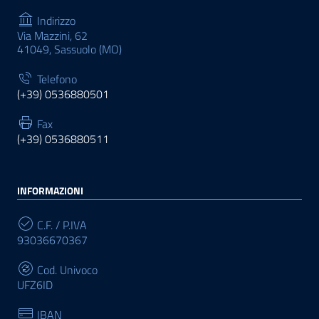
Indirizzo
Via Mazzini, 62
41049, Sassuolo (MO)
Telefono
(+39) 0536880501
Fax
(+39) 0536880511
INFORMAZIONI
C.F. / P.IVA
93036670367
Cod. Univoco
UFZ6ID
IBAN