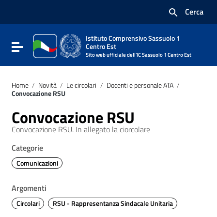
Vai ai contenuti
Cerca
Vai al menu di navigazione
Vai al footer
Istituto Comprensivo Sassuolo 1
Attiva / disattiva la navigazione
Centro Est
Sito web ufficiale dell'IC Sassuolo 1 Centro Est
Home
/
Novità
/
Le circolari
/
Docenti e personale ATA
/
Convocazione RSU
Convocazione RSU
Convocazione RSU. In allegato la ciorcolare
Categorie
Comunicazioni
Argomenti
Circolari
RSU - Rappresentanza Sindacale Unitaria