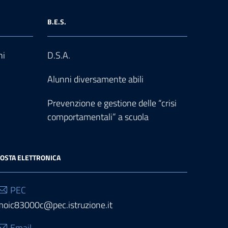
B.E.S.
ni
D.S.A.
Alunni diversamente abili
Prevenzione e gestione delle “crisi
comportamentali” a scuola
OSTA ELETTRONICA
PEC
moic83000c@pec.istruzione.it
Email