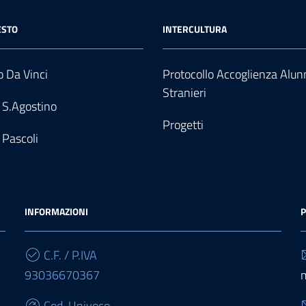
ESTO
INTERCULTURA
 Da Vinci
Protocollo Accoglienza Alun
Stranieri
 S.Agostino
Progetti
 Pascoli
INFORMAZIONI
P
C.F. / P.IVA
93036670367
Cod. Univoco