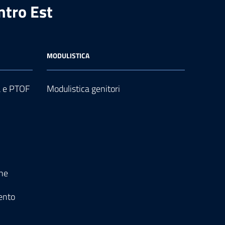
ntro Est
MODULISTICA
a e PTOF
Modulistica genitori
one
ento