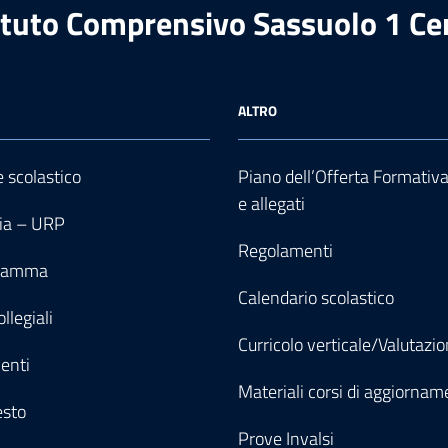
ituto Comprensivo Sassuolo 1 Ce
ALTRO
e scolastico
Piano dell’Offerta Formativ
e allegati
ia – URP
Regolamenti
gramma
Calendario scolastico
llegiali
Curricolo verticale/Valutazi
enti
Materiali corsi di aggiornam
esto
Prove Invalsi