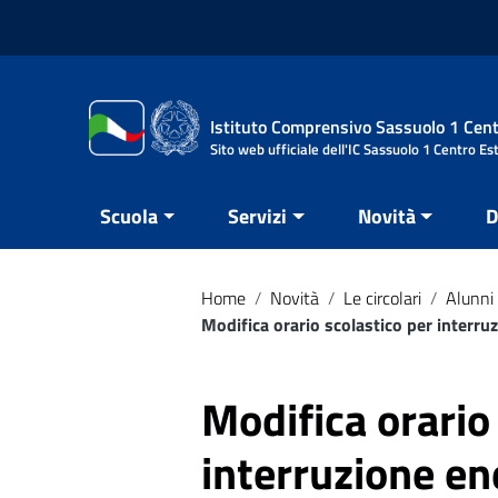
Vai ai contenuti
Vai al menu di navigazione
Vai al footer
Istituto Comprensivo Sassuolo 1 Cent
Sito web ufficiale dell'IC Sassuolo 1 Centro Es
Scuola
Servizi
Novità
D
Home
/
Novità
/
Le circolari
/
Alunni 
Modifica orario scolastico per interru
Modifica orario
interruzione ene