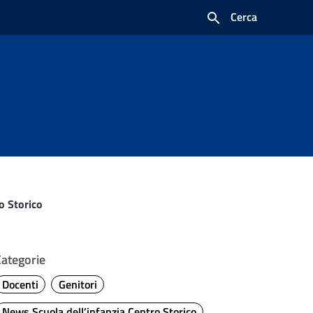
Cerca
o Storico
Categorie
Docenti
Genitori
News Scuola dell’infanzia Centro Storico