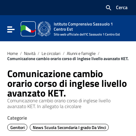
Vai ai contenuti
Cerca
Vai al menu di navigazione
Vai al footer
Istituto Comprensivo Sassuolo 1
Attiva / disattiva la navigazione
Centro Est
Sito web ufficiale dell'IC Sassuolo 1 Centro Est
Home
/
Novità
/
Le circolari
/
Alunni e famiglie
/
Comunicazione cambio orario corso di inglese livello avanzato KET.
Comunicazione cambio
orario corso di inglese livello
avanzato KET.
Comunicazione cambio orario corso di inglese livello
avanzato KET. In allegato la circolare
Categorie
Genitori
News Scuola Secondaria I grado Da Vinci