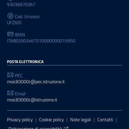
93036670367
Cod. Univoco
UFZ6ID
IBAN
IT68E0503467010000000015950
POSTA ELETTRONICA
PEC
moic83000c@pec.istruzione.it
Email
moic83000c@istruzione.it
Sezione Link Utili
Privacy policy
|
Cookie policy
|
Note legali
|
Contatti
|
Dichiarazione di accessibilità