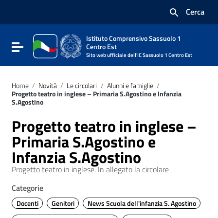
Vai ai contenuti
Cerca
Vai al menu di navigazione
Vai al footer
Istituto Comprensivo Sassuolo 1
Attiva / disattiva la navigazione
Centro Est
Sito web ufficiale dell'IC Sassuolo 1 Centro Est
Home
/
Novità
/
Le circolari
/
Alunni e famiglie
/
Progetto teatro in inglese – Primaria S.Agostino e Infanzia
S.Agostino
Progetto teatro in inglese –
Primaria S.Agostino e
Infanzia S.Agostino
Progetto teatro in inglese. In allegato la circolare
Categorie
Docenti
Genitori
News Scuola dell'infanzia S. Agostino