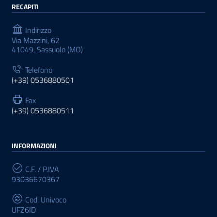
RECAPITI
Indirizzo
Via Mazzini, 62
41049, Sassuolo (MO)
Telefono
(+39) 0536880501
Fax
(+39) 0536880511
INFORMAZIONI
C.F. / P.IVA
93036670367
Cod. Univoco
UFZ6ID