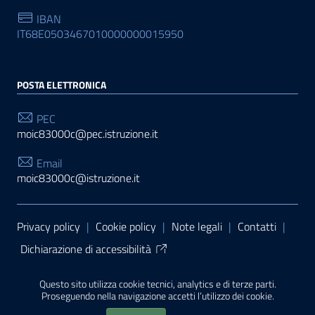
IBAN
IT68E0503467010000000015950
POSTA ELETTRONICA
PEC
moic83000c@pec.istruzione.it
Email
moic83000c@istruzione.it
Sezione Link Utili
Privacy policy
|
Cookie policy
|
Note legali
|
Contatti
|
Dichiarazione di accessibilità
Tema grafico
ItaliaWP2
| Basato sul
Prototipo per siti
Questo sito utilizza cookie tecnici, analytics e di terze parti.
PA di AgID
| Realizzato con
WordPress
da
Proseguendo nella navigazione accetti l’utilizzo dei cookie.