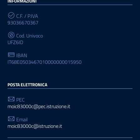
INFORMAZIONI
C.F. / P.IVA
93036670367
Cod. Univoco
UFZ6ID
IBAN
IT68E0503467010000000015950
POSTA ELETTRONICA
PEC
moic83000c@pec.istruzione.it
Email
moic83000c@istruzione.it