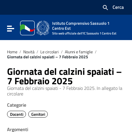
Vai ai contenuti
Cerca
Vai al menu di navigazione
Vai al footer
Istituto Comprensivo Sassuolo 1
Attiva / disattiva la navigazione
Centro Est
Sito web ufficiale dell'IC Sassuolo 1 Centro Est
Home
/
Novità
/
Le circolari
/
Alunni e famiglie
/
Giornata del calzini spaiati – 7 Febbraio 2025
Giornata del calzini spaiati –
7 Febbraio 2025
Giornata del calzini spaiati - 7 Febbraio 2025. In allegato la
circolare
Categorie
Docenti
Genitori
Argomenti