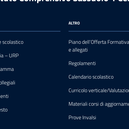
ALTRO
e scolastico
Piano dell’Offerta Formativ
e allegati
ia – URP
Regolamenti
gramma
Calendario scolastico
llegiali
Curricolo verticale/Valutazi
enti
Materiali corsi di aggiornam
esto
Prove Invalsi