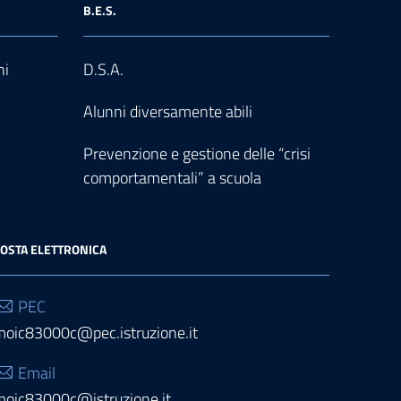
B.E.S.
ni
D.S.A.
Alunni diversamente abili
Prevenzione e gestione delle “crisi
comportamentali” a scuola
OSTA ELETTRONICA
PEC
moic83000c@pec.istruzione.it
Email
moic83000c@istruzione.it