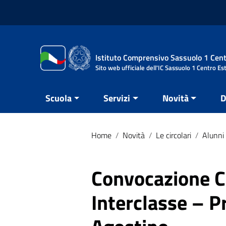
Vai ai contenuti
Vai al menu di navigazione
Vai al footer
Istituto Comprensivo Sassuolo 1 Cent
Sito web ufficiale dell'IC Sassuolo 1 Centro Es
Scuola
Servizi
Novità
D
Home
/
Novità
/
Le circolari
/
Alunni 
Convocazione Co
Interclasse – P