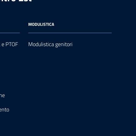
MODULISTICA
a e PTOF
Modulistica genitori
one
ento