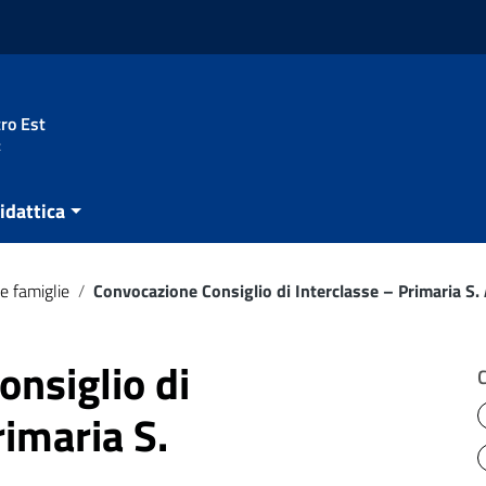
ro Est
t
idattica
e famiglie
/
Convocazione Consiglio di Interclasse – Primaria S.
nsiglio di
rimaria S.