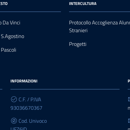
ESTO
INTERCULTURA
 Da Vinci
Protocollo Accoglienza Alun
Stranieri
 S.Agostino
Progetti
 Pascoli
INFORMAZIONI
P
C.F. / P.IVA
93036670367
Cod. Univoco
UFZ6ID