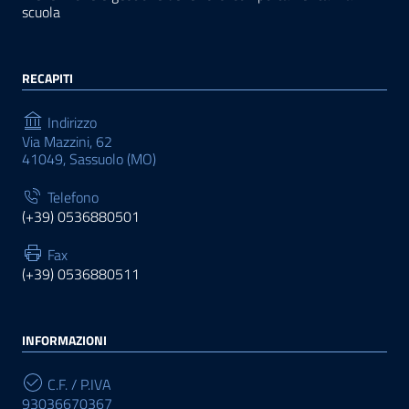
scuola
RECAPITI
Indirizzo
Via Mazzini, 62
41049, Sassuolo (MO)
Telefono
(+39) 0536880501
Fax
(+39) 0536880511
INFORMAZIONI
C.F. / P.IVA
93036670367