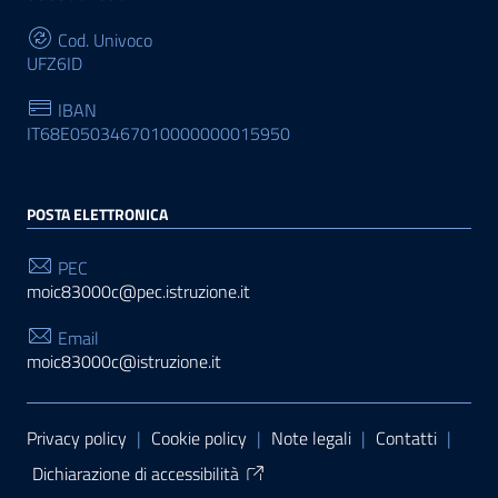
Cod. Univoco
UFZ6ID
IBAN
IT68E0503467010000000015950
POSTA ELETTRONICA
PEC
moic83000c@pec.istruzione.it
Email
moic83000c@istruzione.it
Sezione Link Utili
Privacy policy
|
Cookie policy
|
Note legali
|
Contatti
|
Dichiarazione di accessibilità