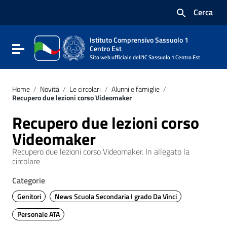
Vai ai contenuti
Cerca
Vai al menu di navigazione
Vai al footer
Istituto Comprensivo Sassuolo 1
Attiva / disattiva la navigazione
Centro Est
Sito web ufficiale dell'IC Sassuolo 1 Centro Est
Home
/
Novità
/
Le circolari
/
Alunni e famiglie
/
Recupero due lezioni corso Videomaker
Recupero due lezioni corso
Videomaker
Recupero due lezioni corso Videomaker. In allegato la
circolare
Categorie
Genitori
News Scuola Secondaria I grado Da Vinci
Personale ATA