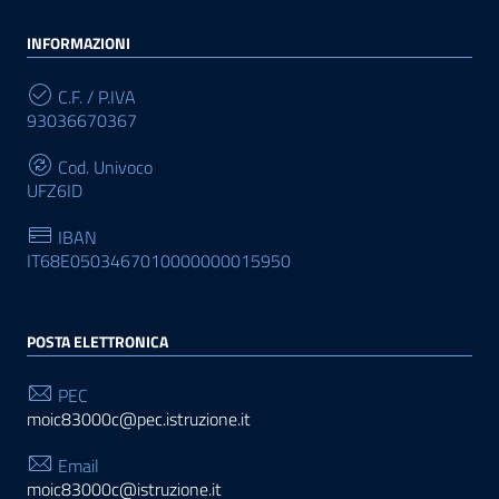
INFORMAZIONI
C.F. / P.IVA
93036670367
Cod. Univoco
UFZ6ID
IBAN
IT68E0503467010000000015950
POSTA ELETTRONICA
PEC
moic83000c@pec.istruzione.it
Email
moic83000c@istruzione.it