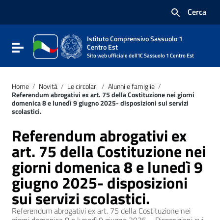
Vai ai contenuti
Cerca
Vai al menu di navigazione
Vai al footer
Istituto Comprensivo Sassuolo 1
Attiva / disattiva la navigazione
Centro Est
Sito web ufficiale dell'IC Sassuolo 1 Centro Est
Home
/
Novità
/
Le circolari
/
Alunni e famiglie
/
Referendum abrogativi ex art. 75 della Costituzione nei giorni
domenica 8 e lunedì 9 giugno 2025- disposizioni sui servizi
scolastici.
Referendum abrogativi ex
art. 75 della Costituzione nei
giorni domenica 8 e lunedì 9
giugno 2025- disposizioni
sui servizi scolastici.
Referendum abrogativi ex art. 75 della Costituzione nei