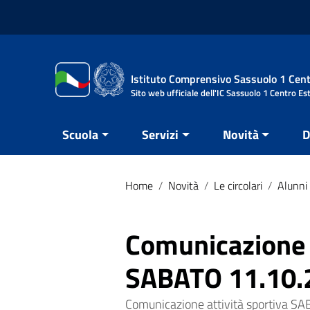
Vai ai contenuti
Vai al menu di navigazione
Vai al footer
Istituto Comprensivo Sassuolo 1 Cent
Sito web ufficiale dell'IC Sassuolo 1 Centro Es
Scuola
Servizi
Novità
D
Home
/
Novità
/
Le circolari
/
Alunni 
Comunicazione a
SABATO 11.10.2
Comunicazione attività sportiva SAB