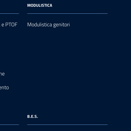
MODULISTICA
a e PTOF
Modulistica genitori
one
ento
B.E.S.