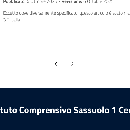
Pubblicato:
6 Ottobre 2025
-
Revisione:
6 Ottobre 2025
Eccetto dove diversamente specificato, questo articolo è stato ri
3.0 Italia.
Pagina precedente
Pagina successiva
ituto Comprensivo Sassuolo 1 Ce