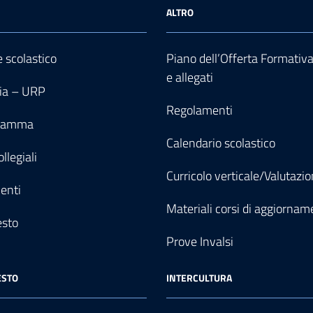
ALTRO
e scolastico
Piano dell’Offerta Formativ
e allegati
ia – URP
Regolamenti
gramma
Calendario scolastico
llegiali
Curricolo verticale/Valutazi
enti
Materiali corsi di aggiornam
esto
Prove Invalsi
ESTO
INTERCULTURA