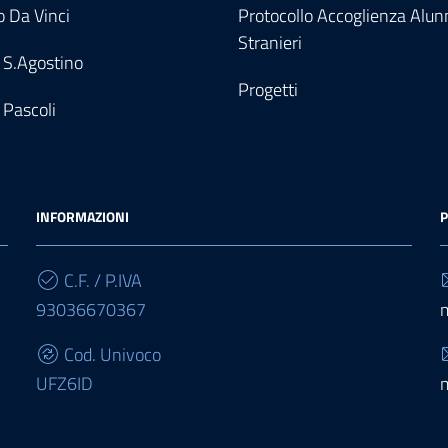
 Da Vinci
Protocollo Accoglienza Alun
Stranieri
 S.Agostino
Progetti
 Pascoli
INFORMAZIONI
P
C.F. / P.IVA
93036670367
Cod. Univoco
UFZ6ID
IBAN