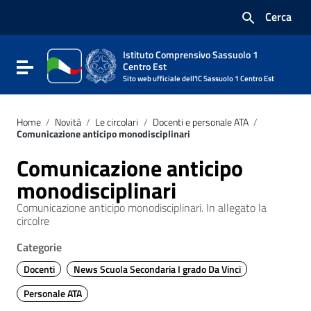
Vai ai contenuti
Cerca
Vai al menu di navigazione
Vai al footer
Istituto Comprensivo Sassuolo 1
Attiva / disattiva la navigazione
Centro Est
Sito web ufficiale dell'IC Sassuolo 1 Centro Est
Home
/
Novità
/
Le circolari
/
Docenti e personale ATA
/
Comunicazione anticipo monodisciplinari
Comunicazione anticipo
monodisciplinari
Comunicazione anticipo monodisciplinari. In allegato la
circolre
Categorie
Docenti
News Scuola Secondaria I grado Da Vinci
Personale ATA