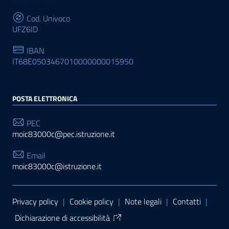
Cod. Univoco
UFZ6ID
IBAN
IT68E0503467010000000015950
POSTA ELETTRONICA
PEC
moic83000c@pec.istruzione.it
Email
moic83000c@istruzione.it
Sezione Link Utili
Privacy policy
|
Cookie policy
|
Note legali
|
Contatti
|
Dichiarazione di accessibilità