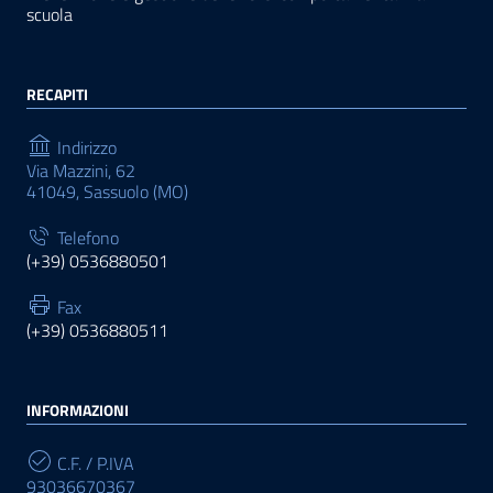
scuola
RECAPITI
Indirizzo
Via Mazzini, 62
41049, Sassuolo (MO)
Telefono
(+39) 0536880501
Fax
(+39) 0536880511
INFORMAZIONI
C.F. / P.IVA
93036670367