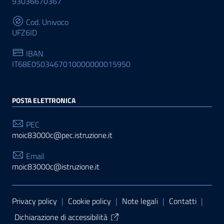
93036670367
Cod. Univoco
UFZ6ID
IBAN
IT68E0503467010000000015950
POSTA ELETTRONICA
PEC
moic83000c@pec.istruzione.it
Email
moic83000c@istruzione.it
Sezione Link Utili
Privacy policy
|
Cookie policy
|
Note legali
|
Contatti
|
Dichiarazione di accessibilità