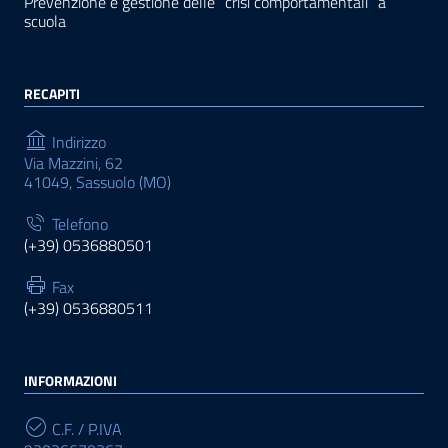
Prevenzione e gestione delle “crisi comportamentali” a
scuola
RECAPITI
Indirizzo
Via Mazzini, 62
41049, Sassuolo (MO)
Telefono
(+39) 0536880501
Fax
(+39) 0536880511
INFORMAZIONI
C.F. / P.IVA