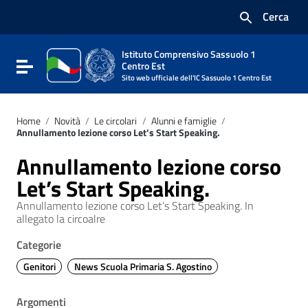
Vai ai contenuti
Cerca
Vai al menu di navigazione
Vai al footer
Istituto Comprensivo Sassuolo 1
Attiva / disattiva la navigazione
Centro Est
Sito web ufficiale dell'IC Sassuolo 1 Centro Est
Home
/
Novità
/
Le circolari
/
Alunni e famiglie
/
Annullamento lezione corso Let’s Start Speaking.
Annullamento lezione corso
Let’s Start Speaking.
Annullamento lezione corso Let’s Start Speaking. In
allegato la circoalre
Categorie
Genitori
News Scuola Primaria S. Agostino
Argomenti