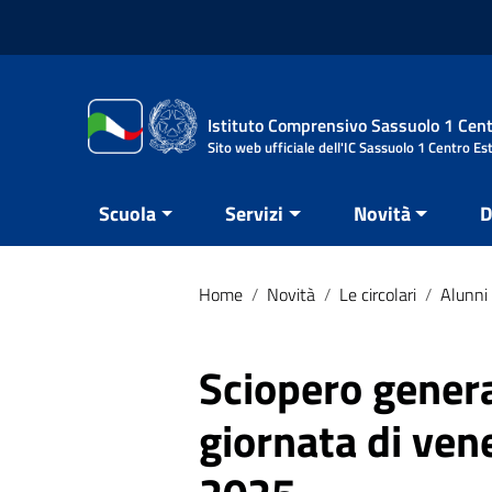
Vai ai contenuti
Vai al menu di navigazione
Vai al footer
Istituto Comprensivo Sassuolo 1 Cent
Sito web ufficiale dell'IC Sassuolo 1 Centro Es
Scuola
Servizi
Novità
D
Home
/
Novità
/
Le circolari
/
Alunni 
Sciopero genera
giornata di ve