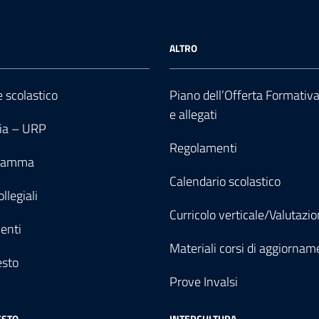
ALTRO
e scolastico
Piano dell’Offerta Formativ
e allegati
ia – URP
Regolamenti
gramma
Calendario scolastico
llegiali
Curricolo verticale/Valutazi
enti
Materiali corsi di aggiornam
esto
Prove Invalsi
ESTO
INTERCULTURA