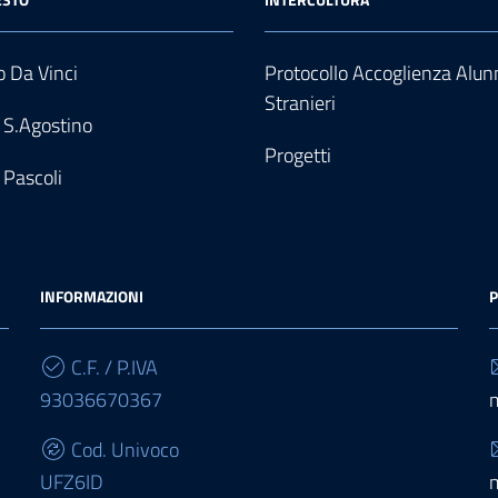
 Da Vinci
Protocollo Accoglienza Alun
Stranieri
 S.Agostino
Progetti
 Pascoli
INFORMAZIONI
P
C.F. / P.IVA
93036670367
Cod. Univoco
UFZ6ID