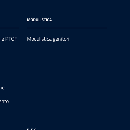
MODULISTICA
a e PTOF
Modulistica genitori
one
ento
B.E.S.