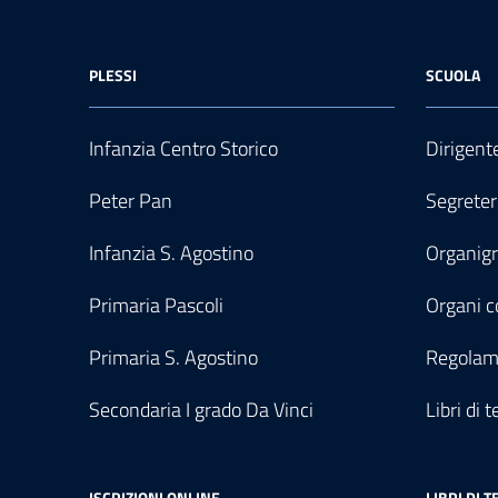
PLESSI
SCUOLA
Infanzia Centro Storico
Dirigent
Peter Pan
Segreter
Infanzia S. Agostino
Organi
Primaria Pascoli
Organi co
Primaria S. Agostino
Regolam
Secondaria I grado Da Vinci
Libri di t
ISCRIZIONI ONLINE
LIBRI DI T