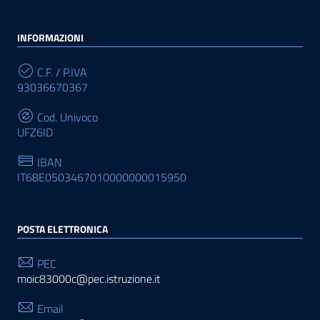
INFORMAZIONI
C.F. / P.IVA
93036670367
Cod. Univoco
UFZ6ID
IBAN
IT68E0503467010000000015950
POSTA ELETTRONICA
PEC
moic83000c@pec.istruzione.it
Email