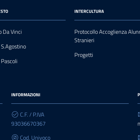
ESTO
INTERCULTURA
 Da Vinci
Protocollo Accoglienza Alun
Stranieri
 S.Agostino
Progetti
 Pascoli
INFORMAZIONI
P
C.F. / P.IVA
93036670367
Cod. Univoco