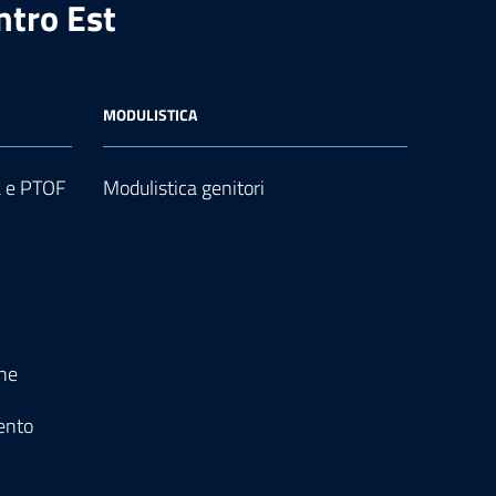
ntro Est
MODULISTICA
a e PTOF
Modulistica genitori
one
ento