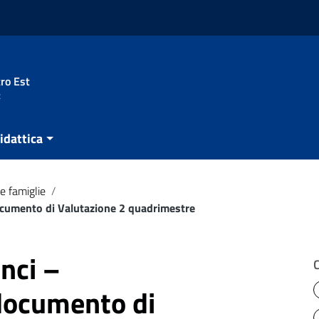
ro Est
t
idattica
e famiglie
/
documento di Valutazione 2 quadrimestre
inci –
documento di