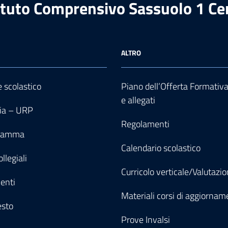
ituto Comprensivo Sassuolo 1 Ce
ALTRO
e scolastico
Piano dell’Offerta Formativ
e allegati
ia – URP
Regolamenti
gramma
Calendario scolastico
llegiali
Curricolo verticale/Valutazi
enti
Materiali corsi di aggiornam
esto
Prove Invalsi