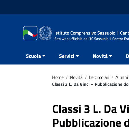
Vai ai contenuti
Vai al menu di navigazione
Vai al footer
Istituto Comprensivo Sassuolo 1 Cent
Sito web ufficiale dell'IC Sassuolo 1 Centro Es
Scuola
Servizi
Novità
D
Home
/
Novità
/
Le circolari
/
Alunni 
Classi 3 L. Da Vinci – Pubblicazione 
Classi 3 L. Da V
Pubblicazione 