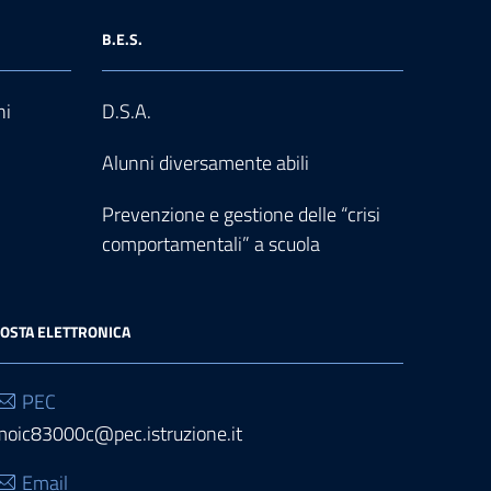
B.E.S.
ni
D.S.A.
Alunni diversamente abili
Prevenzione e gestione delle “crisi
comportamentali” a scuola
OSTA ELETTRONICA
PEC
moic83000c@pec.istruzione.it
Email