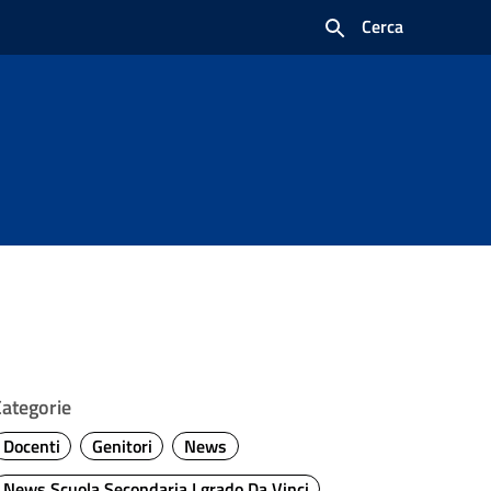
Cerca
Categorie
Docenti
Genitori
News
News Scuola Secondaria I grado Da Vinci