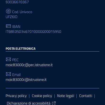
93036670367
Cod. Univoco
UFZ6ID
IBAN
IT68E0503467010000000015950
POSTA ELETTRONICA
PEC
moic83000c@pec.istruzione.it
Email
moic83000c@istruzione.it
Sezione Link Utili
Privacy policy
|
Cookie policy
|
Note legali
|
Contatti
|
Dichiarazione di accessibilità