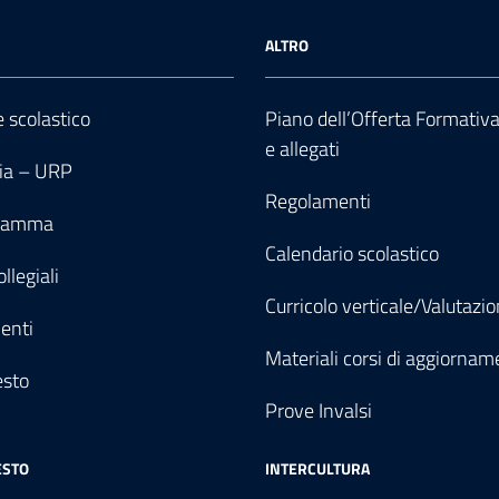
ALTRO
e scolastico
Piano dell’Offerta Formativ
e allegati
ia – URP
Regolamenti
gramma
Calendario scolastico
llegiali
Curricolo verticale/Valutazi
enti
Materiali corsi di aggiornam
esto
Prove Invalsi
ESTO
INTERCULTURA