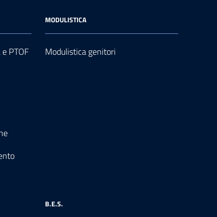
MODULISTICA
a e PTOF
Modulistica genitori
one
ento
B.E.S.