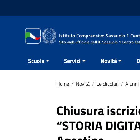
Vai ai contenuti
Vai al menu di navigazione
Vai al footer
Istituto Comprensivo Sassuolo 1 Cent
Sito web ufficiale dell'IC Sassuolo 1 Centro Es
Scuola
Servizi
Novità
D
Home
/
Novità
/
Le circolari
/
Alunni 
Chiusura iscriz
“STORIA DIGITA