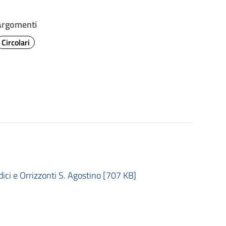
Argomenti
Circolari
ci e Orrizzonti S. Agostino [707 KB]