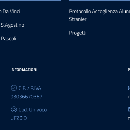
 Da Vinci
Protocollo Accoglienza Alun
Stranieri
 S.Agostino
Progetti
 Pascoli
INFORMAZIONI
P
C.F. / P.IVA
93036670367
Cod. Univoco
UFZ6ID