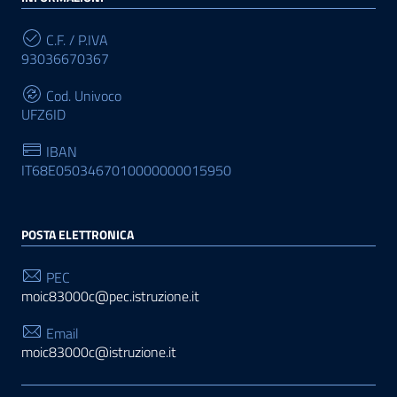
C.F. / P.IVA
93036670367
Cod. Univoco
UFZ6ID
IBAN
IT68E0503467010000000015950
POSTA ELETTRONICA
PEC
moic83000c@pec.istruzione.it
Email
moic83000c@istruzione.it