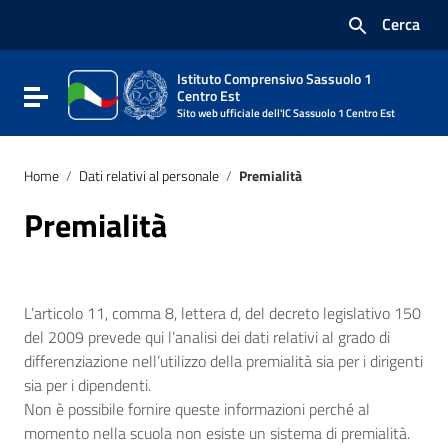
Vai ai contenuti
Cerca
Vai al menu di navigazione
Vai al footer
Istituto Comprensivo Sassuolo 1
Attiva / disattiva la navigazione
Centro Est
Sito web ufficiale dell'IC Sassuolo 1 Centro Est
Home
/
Dati relativi al personale
/
Premialità
Premialità
L’articolo 11, comma 8, lettera d, del decreto legislativo 150
del 2009 prevede qui l’analisi dei dati relativi al grado di
differenziazione nell’utilizzo della premialità sia per i dirigenti
sia per i dipendenti.
Non è possibile fornire queste informazioni perché al
momento nella scuola non esiste un sistema di premialità.