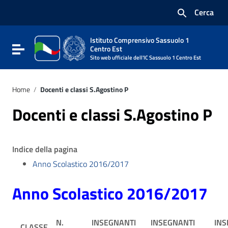
Vai ai contenuti
Cerca
Vai al menu di navigazione
Vai al footer
Istituto Comprensivo Sassuolo 1
Attiva / disattiva la navigazione
Centro Est
Sito web ufficiale dell'IC Sassuolo 1 Centro Est
Home
/
Docenti e classi S.Agostino P
Docenti e classi S.Agostino P
Indice della pagina
Anno Scolastico 2016/2017
Anno Scolastico 2016/2017
N.
INSEGNANTI
INSEGNANTI
INS
CLASSE