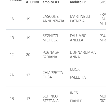
ALUNNI
ambito A1
ambito B1
SO
FRA
CASCONE
MARTINELLI
1A
19
LAU
ANNUNZIATA
PATRIZIA
M. 
SEGHIZZI
PALUMBO
PAU
1B
19
MICHELA
ANELLA
MIR
PUGNAGHI
DONNARUMMA
1C
20
FABIANA
ANNA
LUISA
CHIAPPETTA
2A
17
ELISA
FALLETTA
INES
SCHINCO
MO
2B
17
STEFANIA
GI
FIANDRI