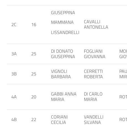
GIUSEPPINA
CAVALLI
MAMMANA
2C
16
ANTONELLA
LISSANDRELLI
DI DONATO
FOGLIANI
MO
3A
25
GIUSEPPINA
GIOVANNA
GI
VIGNOLI
CERRETTI
PAU
3B
25
BARBARA
ROBERTA
MIR
GABBI ANNA
DI CARLO
4A
20
ROT
MARIA
MARIA
CORIANI
VANDELLI
4B
22
ROT
CECILIA
SILVANA