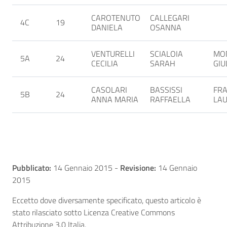
CAROTENUTO
CALLEGARI
4C
19
DANIELA
OSANNA
VENTURELLI
SCIALOIA
MO
5A
24
CECILIA
SARAH
GIU
CASOLARI
BASSISSI
FRA
5B
24
ANNA MARIA
RAFFAELLA
LA
Pubblicato:
14 Gennaio 2015
-
Revisione:
14 Gennaio
2015
Eccetto dove diversamente specificato, questo articolo è
stato rilasciato sotto Licenza Creative Commons
Attribuzione 3.0 Italia.