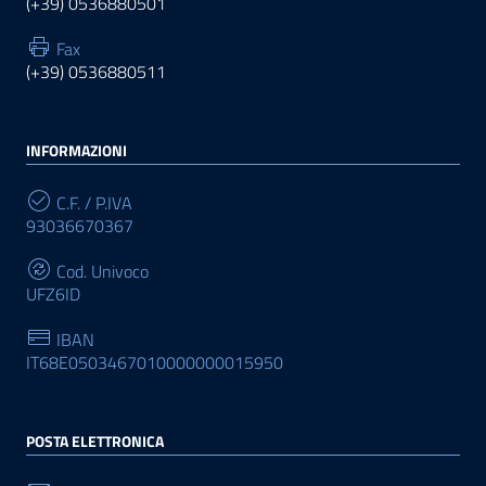
(+39) 0536880501
Fax
(+39) 0536880511
INFORMAZIONI
C.F. / P.IVA
93036670367
Cod. Univoco
UFZ6ID
IBAN
IT68E0503467010000000015950
POSTA ELETTRONICA