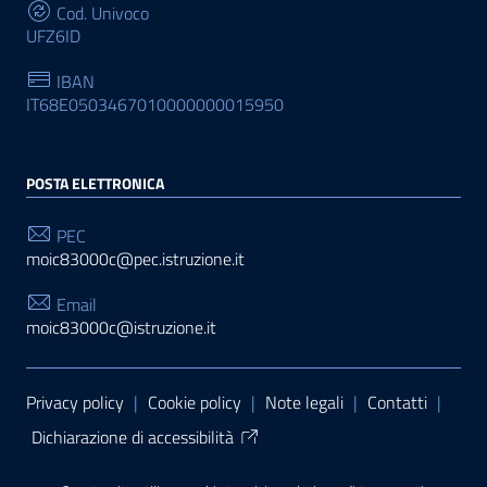
Cod. Univoco
UFZ6ID
IBAN
IT68E0503467010000000015950
POSTA ELETTRONICA
PEC
moic83000c@pec.istruzione.it
Email
moic83000c@istruzione.it
Sezione Link Utili
Privacy policy
|
Cookie policy
|
Note legali
|
Contatti
|
Dichiarazione di accessibilità
Tema grafico
ItaliaWP2
| Basato sul
Prototipo per siti