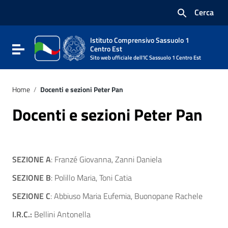
Vai ai contenuti
Cerca
Vai al menu di navigazione
Vai al footer
Istituto Comprensivo Sassuolo 1
Attiva / disattiva la navigazione
Centro Est
Sito web ufficiale dell'IC Sassuolo 1 Centro Est
Home
/
Docenti e sezioni Peter Pan
Docenti e sezioni Peter Pan
SEZIONE A
: Franzé Giovanna, Zanni Daniela
SEZIONE B
: Polillo Maria, Toni Catia
SEZIONE C
: Abbiuso Maria Eufemia, Buonopane Rachele
I.R.C.:
Bellini Antonella