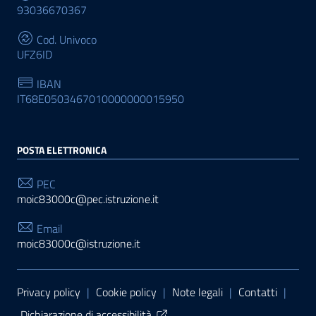
93036670367
Cod. Univoco
UFZ6ID
IBAN
IT68E0503467010000000015950
POSTA ELETTRONICA
PEC
moic83000c@pec.istruzione.it
Email
moic83000c@istruzione.it
Sezione Link Utili
Privacy policy
|
Cookie policy
|
Note legali
|
Contatti
|
Dichiarazione di accessibilità