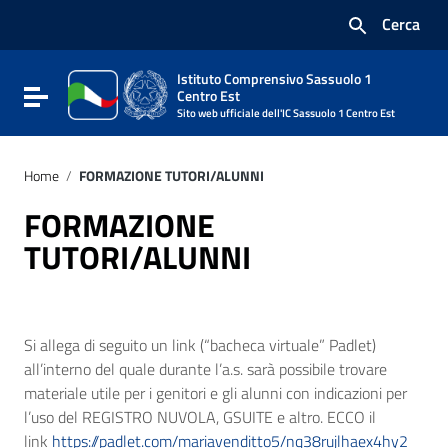
Vai ai contenuti
Cerca
Vai al menu di navigazione
Vai al footer
Istituto Comprensivo Sassuolo 1
Attiva / disattiva la navigazione
Centro Est
Sito web ufficiale dell'IC Sassuolo 1 Centro Est
Home
/
FORMAZIONE TUTORI/ALUNNI
FORMAZIONE
TUTORI/ALUNNI
Si allega di seguito un link (“bacheca virtuale” Padlet)
all’interno del quale durante l’a.s. sarà possibile trovare
materiale utile per i genitori e gli alunni con indicazioni per
l’uso del REGISTRO NUVOLA, GSUITE e altro. ECCO il
link
https://padlet.com/mariavenditto5/nq38rujlhaex4hy2