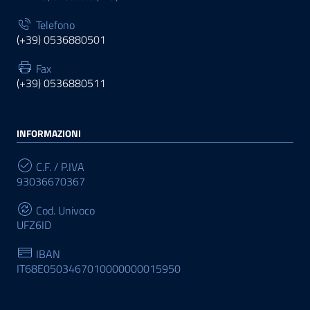
Telefono
(+39) 0536880501
Fax
(+39) 0536880511
INFORMAZIONI
C.F. / P.IVA
93036670367
Cod. Univoco
UFZ6ID
IBAN
IT68E0503467010000000015950