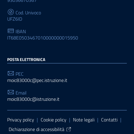
93036670367
Cod. Univoco
UFZ6ID
IBAN
IT68E0503467010000000015950
POSTA ELETTRONICA
PEC
moic83000c@pec.istruzione.it
Email
moic83000c@istruzione.it
Sezione Link Utili
Privacy policy
|
Cookie policy
|
Note legali
|
Contatti
|
Dichiarazione di accessibilità