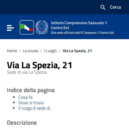
Vai ai contenuti
Cerca
Vai al menu di navigazione
Vai al footer
Istituto Comprensivo Sassuolo 1
Attiva / disattiva la navigazione
Centro Est
Sito web ufficiale dell'IC Sassuolo 1 Centro Est
Home
/
La scuola
/
I Luoghi
/
Via La Spezia, 21
Via La Spezia, 21
Sede di via La Spezia
Indice della pagina
Cosa fa
Dove si trova
Il luogo è sede di
Descrizione