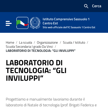
Vai ai contenuti
Cerca
Vai al menu di navigazione
Vai al footer
Istituto Comprensivo Sassuolo 1
Attiva / disattiva la navigazione
Centro Est
Sito web ufficiale dell'IC Sassuolo 1 Centro Est
Home
/
La scuola
/
Organizzazione
/
Scuola / Istituto
/
Scuola Secondaria I grado Da Vinci
/
LABORATORIO DI TECNOLOGIA: “GLI INVILUPPI”
LABORATORIO DI
TECNOLOGIA: “GLI
INVILUPPI”
Progettiamo e manualmente lavoriamo durante il
laboratorio di Natale di tecnologia (prof. Brigati Federica e