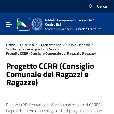
Vai ai contenuti
Cerca
Vai al menu di navigazione
Vai al footer
Istituto Comprensivo Sassuolo 1
Attiva / disattiva la navigazione
Centro Est
Sito web ufficiale dell'IC Sassuolo 1 Centro Est
Home
/
La scuola
/
Organizzazione
/
Scuola / Istituto
/
Scuola Secondaria I grado Da Vinci
/
Progetto CCRR (Consiglio Comunale dei Ragazzi e Ragazze)
Progetto CCRR (Consiglio
Comunale dei Ragazzi e
Ragazze)
Perché la 2D Leonardo da Vinci ha partecipato al CCRR?
La prof di lettere ci ha spiegato che il progetto ci avrebbe