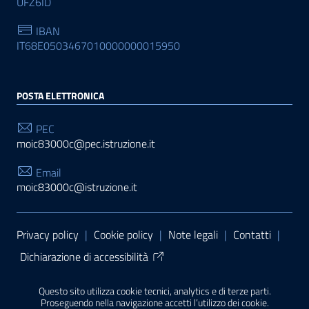
UFZ6ID
IBAN
IT68E0503467010000000015950
POSTA ELETTRONICA
PEC
moic83000c@pec.istruzione.it
Email
moic83000c@istruzione.it
Sezione Link Utili
Privacy policy
|
Cookie policy
|
Note legali
|
Contatti
|
Dichiarazione di accessibilità
Tema grafico
ItaliaWP2
| Basato sul
Prototipo per siti
Questo sito utilizza cookie tecnici, analytics e di terze parti.
PA di AgID
| Realizzato con
WordPress
da
Proseguendo nella navigazione accetti l’utilizzo dei cookie.