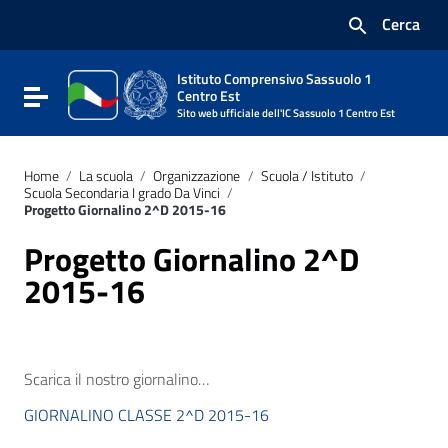
Vai ai contenuti
Cerca
Vai al menu di navigazione
Vai al footer
Istituto Comprensivo Sassuolo 1
Attiva / disattiva la navigazione
Centro Est
Sito web ufficiale dell'IC Sassuolo 1 Centro Est
Home
/
La scuola
/
Organizzazione
/
Scuola / Istituto
/
Scuola Secondaria I grado Da Vinci
/
Progetto Giornalino 2^D 2015-16
Progetto Giornalino 2^D
2015-16
Scarica il nostro giornalino…
GIORNALINO CLASSE 2^D 2015-16