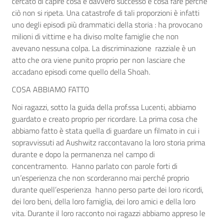
cercato di capire cosa è davvero successo e cosa fare perchè
ciò non si ripeta. Una catastrofe di tali proporzioni è infatti
uno degli episodi più drammatici della storia : ha provocano
milioni di vittime e ha diviso molte famiglie che non
avevano nessuna colpa. La discriminazione razziale è un
atto che ora viene punito proprio per non lasciare che
accadano episodi come quello della Shoah.
COSA ABBIAMO FATTO
Noi ragazzi, sotto la guida della prof.ssa Lucenti, abbiamo
guardato e creato proprio per ricordare. La prima cosa che
abbiamo fatto è stata quella di guardare un filmato in cui i
sopravvissuti ad Aushwitz raccontavano la loro storia prima
durante e dopo la permanenza nel campo di
concentramento. Hanno parlato con parole forti di
un’esperienza che non scorderanno mai perché proprio
durante quell’esperienza hanno perso parte dei loro ricordi,
dei loro beni, della loro famiglia, dei loro amici e della loro
vita. Durante il loro racconto noi ragazzi abbiamo appreso le