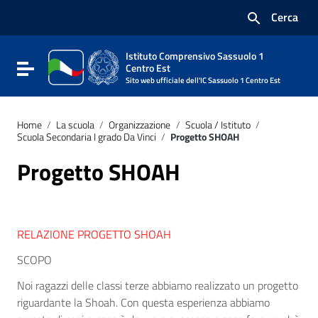
Vai ai contenuti
Cerca
Vai al menu di navigazione
Vai al footer
Istituto Comprensivo Sassuolo 1
Attiva / disattiva la navigazione
Centro Est
Sito web ufficiale dell'IC Sassuolo 1 Centro Est
Home
/
La scuola
/
Organizzazione
/
Scuola / Istituto
/
Scuola Secondaria I grado Da Vinci
/
Progetto SHOAH
Progetto SHOAH
RELAZIONE PROGETTO SHOAH
SCOPO
Noi ragazzi delle classi terze abbiamo realizzato un progetto
riguardante la Shoah. Con questa esperienza abbiamo