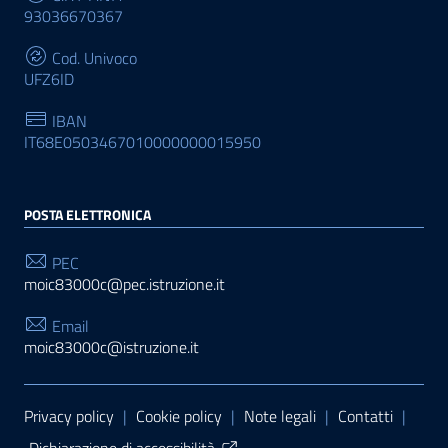
93036670367
Cod. Univoco
UFZ6ID
IBAN
IT68E0503467010000000015950
POSTA ELETTRONICA
PEC
moic83000c@pec.istruzione.it
Email
moic83000c@istruzione.it
Sezione Link Utili
Privacy policy
|
Cookie policy
|
Note legali
|
Contatti
|