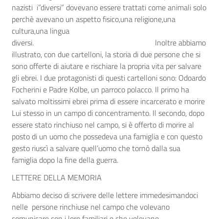
nazisti i”diversi” dovevano essere trattati come animali solo
perchè avevano un aspetto fisico,una religione,una
cultura,una lingua
diversi. Inoltre abbiamo
illustrato, con due cartelloni, la storia di due persone che si
sono offerte di aiutare e rischiare la propria vita per salvare
gli ebrei. I due protagonisti di questi cartelloni sono: Odoardo
Focherini e Padre Kolbe, un parroco polacco. Il primo ha
salvato moltissimi ebrei prima di essere incarcerato e morire
Lui stesso in un campo di concentramento. Il secondo, dopo
essere stato rinchiuso nel campo, si è offerto di morire al
posto di un uomo che possedeva una famiglia e con questo
gesto riuscì a salvare quell’uomo che tornò dalla sua
famiglia dopo la fine della guerra.
LETTERE DELLA MEMORIA
Abbiamo deciso di scrivere delle lettere immedesimandoci
nelle persone rinchiuse nel campo che volevano
comunicare con i loro familiari o che volevano