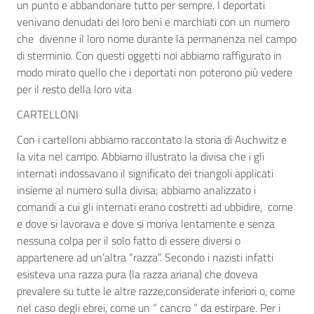
un punto e abbandonare tutto per sempre. I deportati
venivano denudati dei loro beni e marchiati con un numero
che divenne il loro nome durante la permanenza nel campo
di sterminio. Con questi oggetti noi abbiamo raffigurato in
modo mirato quello che i deportati non poterono più vedere
per il resto della loro vita
CARTELLONI
Con i cartelloni abbiamo raccontato la storia di Auchwitz e
la vita nel campo. Abbiamo illustrato la divisa che i gli
internati indossavano il significato dei triangoli applicati
insieme al numero sulla divisa; abbiamo analizzato i
comandi a cui gli internati erano costretti ad ubbidire, come
e dove si lavorava e dove si moriva lentamente e senza
nessuna colpa per il solo fatto di essere diversi o
appartenere ad un’altra “razza”. Secondo i nazisti infatti
esisteva una razza pura (la razza ariana) che doveva
prevalere su tutte le altre razze,considerate inferiori o, come
nel caso degli ebrei, come un “ cancro “ da estirpare. Per i