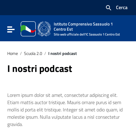
Vai ai contenuti
Cerca
Vai al menu di navigazione
Vai al footer
Istituto Comprensivo Sassuolo 1
Attiva / disattiva la navigazione
Centro Est
Sito web ufficiale dell'IC Sassuolo 1 Centro Est
Home
/
Scuola 2.0
/
I nostri podcast
I nostri podcast
Lorem ipsum dolor sit amet, consectetur adipiscing elit.
Etiam mattis auctor tristique. Mauris ornare purus id sem
mollis id porta elit tristique. Integer sit amet odio quam, id
molestie ipsum. Nulla vulputate lacus a nisl consectetur
gravida.