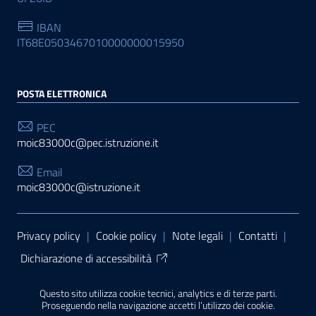
IBAN
IT68E0503467010000000015950
POSTA ELETTRONICA
PEC
moic83000c@pec.istruzione.it
Email
moic83000c@istruzione.it
Sezione Link Utili
Privacy policy
|
Cookie policy
|
Note legali
|
Contatti
|
Dichiarazione di accessibilità
Tema grafico
ItaliaWP2
| Basato sul
Prototipo per siti
Questo sito utilizza cookie tecnici, analytics e di terze parti.
PA di AgID
| Realizzato con
WordPress
da
Proseguendo nella navigazione accetti l’utilizzo dei cookie.