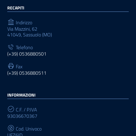
RECAPITI
Indirizzo
Via Mazzini, 62
41049, Sassuolo (MO)
Telefono
(+39) 0536880501
Fax
(+39) 0536880511
INFORMAZIONI
C.F. / P.IVA
93036670367
Cod. Univoco
UFZ6ID