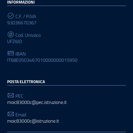
INFORMAZIONI
C.F. / P.IVA
93036670367
Cod. Univoco
UFZ6ID
IBAN
IT68E0503467010000000015950
POSTA ELETTRONICA
PEC
moic83000c@pec.istruzione.it
Email
moic83000c@istruzione.it