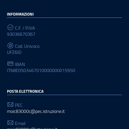
INFORMAZIONI
C.F. / P.IVA
93036670367
Cod. Univoco
UFZ6ID
IBAN
IT68E0503467010000000015950
POSTA ELETTRONICA
PEC
moic83000c@pec.istruzione.it
Email