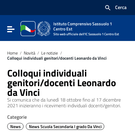
Vai ai contenuti
Cerca
Vai al menu di navigazione
Vai al footer
Istituto Comprensivo Sassuolo 1
Attiva / disattiva la navigazione
Centro Est
Sito web ufficiale dell'IC Sassuolo 1 Centro Est
Home
/
Novità
/
Le notizie
/
Colloqui individuali genitori/docenti Leonardo da Vinci
Colloqui individuali
genitori/docenti Leonardo
da Vinci
Si comunica che da lunedì 18 ottobre fino al 17 dicembre
2021 inizieranno i ricevimenti individuali docenti/genitori.
Categorie
News
News Scuola Secondaria I grado Da Vinci