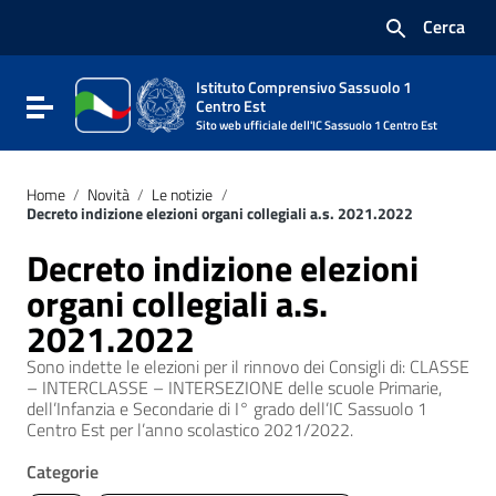
Vai ai contenuti
Cerca
Vai al menu di navigazione
Vai al footer
Istituto Comprensivo Sassuolo 1
Attiva / disattiva la navigazione
Centro Est
Sito web ufficiale dell'IC Sassuolo 1 Centro Est
Home
/
Novità
/
Le notizie
/
Decreto indizione elezioni organi collegiali a.s. 2021.2022
Decreto indizione elezioni
organi collegiali a.s.
2021.2022
Sono indette le elezioni per il rinnovo dei Consigli di: CLASSE
– INTERCLASSE – INTERSEZIONE delle scuole Primarie,
dell’Infanzia e Secondarie di I° grado dell’IC Sassuolo 1
Centro Est per l’anno scolastico 2021/2022.
Categorie