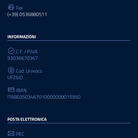
Fax
(+39) 0536880511
INFORMAZIONI
C.F. / P.IVA
93036670367
Cod. Univoco
UFZ6ID
IBAN
IT68E0503467010000000015950
POSTA ELETTRONICA
PEC