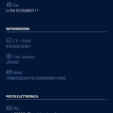
Fax
(+39) 0536880511
INFORMAZIONI
C.F. / P.IVA
93036670367
Cod. Univoco
UFZ6ID
IBAN
IT68E0503467010000000015950
POSTA ELETTRONICA
PEC