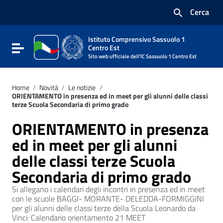
Vai ai contenuti
Cerca
Vai al menu di navigazione
Vai al footer
Istituto Comprensivo Sassuolo 1
Attiva / disattiva la navigazione
Centro Est
Sito web ufficiale dell'IC Sassuolo 1 Centro Est
Home
/
Novità
/
Le notizie
/
ORIENTAMENTO in presenza ed in meet per gli alunni delle classi
terze Scuola Secondaria di primo grado
ORIENTAMENTO in presenza
ed in meet per gli alunni
delle classi terze Scuola
Secondaria di primo grado
Si allegano i calendari degli incontri in presenza ed in meet
con le scuole BAGGI- MORANTE- DELEDDA-FORMIGGINI
per gli alunni delle classi terze della Scuola Leonardo da
Vinci: Calendario orientamento 21 MEET