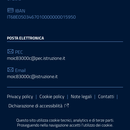
IBAN
IT68E0503467010000000015950
POSTA ELETTRONICA
PEC
moic83000c@pec.istruzione.it
Email
moic83000c@istruzione.it
Sezione Link Utili
Privacy policy
|
Cookie policy
|
Note legali
|
Contatti
|
Dichiarazione di accessibilità
Tema grafico
ItaliaWP2
| Basato sul
Prototipo per siti
Questo sito utilizza cookie tecnici, analytics e di terze parti.
PA di AgID
| Realizzato con
WordPress
da
Proseguendo nella navigazione accetti l’utilizzo dei cookie.