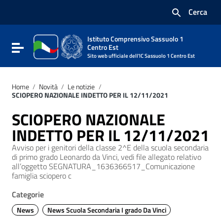
Vai ai contenuti
Cerca
Vai al menu di navigazione
Vai al footer
Istituto Comprensivo Sassuolo 1
Attiva / disattiva la navigazione
Centro Est
Sito web ufficiale dell'IC Sassuolo 1 Centro Est
Home
/
Novità
/
Le notizie
/
SCIOPERO NAZIONALE INDETTO PER IL 12/11/2021
SCIOPERO NAZIONALE
INDETTO PER IL 12/11/2021
Avviso per i genitori della classe 2^E della scuola secondaria
di primo grado Leonardo da Vinci, vedi file allegato relativo
all’oggetto SEGNATURA_1636366517_Comunicazione
famiglia sciopero c
Categorie
News
News Scuola Secondaria I grado Da Vinci