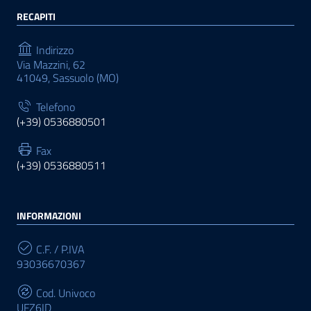
RECAPITI
Indirizzo
Via Mazzini, 62
41049, Sassuolo (MO)
Telefono
(+39) 0536880501
Fax
(+39) 0536880511
INFORMAZIONI
C.F. / P.IVA
93036670367
Cod. Univoco
UFZ6ID