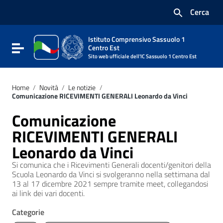
Vai ai contenuti
Cerca
Vai al menu di navigazione
Vai al footer
Istituto Comprensivo Sassuolo 1
Attiva / disattiva la navigazione
Centro Est
Sito web ufficiale dell'IC Sassuolo 1 Centro Est
Home
/
Novità
/
Le notizie
/
Comunicazione RICEVIMENTI GENERALI Leonardo da Vinci
Comunicazione
RICEVIMENTI GENERALI
Leonardo da Vinci
Si comunica che i Ricevimenti Generali docenti/genitori della
Scuola Leonardo da Vinci si svolgeranno nella settimana dal
13 al 17 dicembre 2021 sempre tramite meet, collegandosi
ai link dei vari docenti.
Categorie