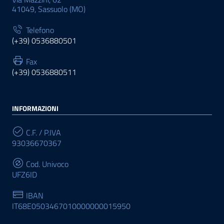
41049, Sassuolo (MO)
Telefono
(+39) 0536880501
Fax
(+39) 0536880511
INFORMAZIONI
C.F. / P.IVA
93036670367
Cod. Univoco
UFZ6ID
IBAN
IT68E0503467010000000015950