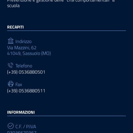
scuola
RECAPITI
Indirizzo
Via Mazzini, 62
41049, Sassuolo (MO)
Telefono
(+39) 0536880501
Fax
(+39) 0536880511
INFORMAZIONI
C.F. / P.IVA
93036670367