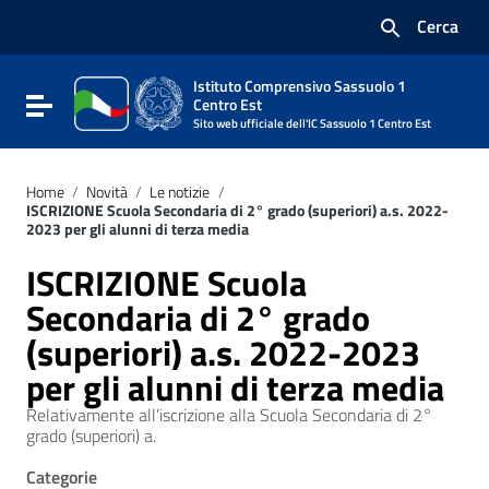
Vai ai contenuti
Cerca
Vai al menu di navigazione
Vai al footer
Istituto Comprensivo Sassuolo 1
Attiva / disattiva la navigazione
Centro Est
Sito web ufficiale dell'IC Sassuolo 1 Centro Est
Home
/
Novità
/
Le notizie
/
ISCRIZIONE Scuola Secondaria di 2° grado (superiori) a.s. 2022-
2023 per gli alunni di terza media
ISCRIZIONE Scuola
Secondaria di 2° grado
(superiori) a.s. 2022-2023
per gli alunni di terza media
Relativamente all’iscrizione alla Scuola Secondaria di 2°
grado (superiori) a.
Categorie