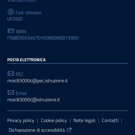
Cod. Univoco
UFZ6ID
IBAN
IT68E0503467010000000015950
POSTA ELETTRONICA
PEC
moic83000c@pec.istruzione.it
Email
moic83000c@istruzione.it
Sezione Link Utili
Privacy policy
|
Cookie policy
|
Note legali
|
Contatti
|
Dichiarazione di accessibilità