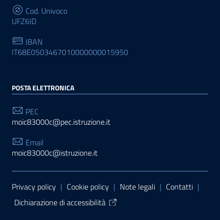
Cod. Univoco
UFZ6ID
IBAN
IT68E0503467010000000015950
POSTA ELETTRONICA
PEC
moic83000c@pec.istruzione.it
Email
moic83000c@istruzione.it
Sezione Link Utili
Privacy policy
|
Cookie policy
|
Note legali
|
Contatti
|
Dichiarazione di accessibilità
Tema grafico
ItaliaWP2
| Basato sul
Prototipo per siti