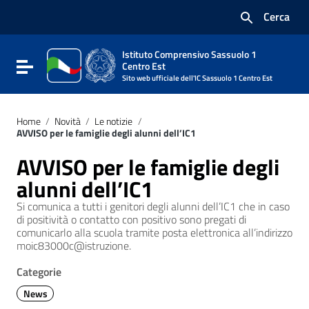
Vai ai contenuti
Cerca
Vai al menu di navigazione
Vai al footer
Istituto Comprensivo Sassuolo 1
Attiva / disattiva la navigazione
Centro Est
Sito web ufficiale dell'IC Sassuolo 1 Centro Est
Home
/
Novità
/
Le notizie
/
AVVISO per le famiglie degli alunni dell’IC1
AVVISO per le famiglie degli
alunni dell’IC1
Si comunica a tutti i genitori degli alunni dell’IC1 che in caso
di positività o contatto con positivo sono pregati di
comunicarlo alla scuola tramite posta elettronica all’indirizzo
moic83000c@istruzione.
Categorie
News